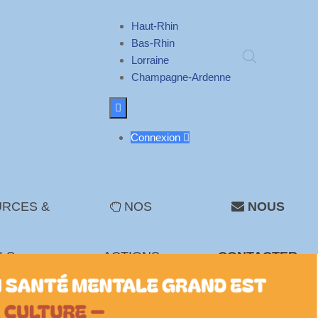
Haut-Rhin
Bas-Rhin
Lorraine
Champagne-Ardenne

Connexion

RCES &
NOS
NOUS
LS
ACTIONS
CONTACTER